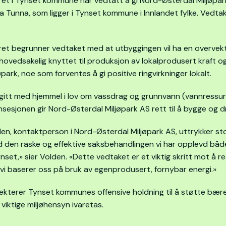
 i Tynset kommune har vedtatt å gi Nord-Østerdal Miljøpark AS
lva Tunna, som ligger i Tynset kommune i Innlandet fylke. Vedta
 begrunner vedtaket med at utbyggingen vil ha en overvekt a
hovedsakelig knyttet til produksjon av lokalprodusert kraft 
park, noe som forventes å gi positive ringvirkninger lokalt.
r gitt med hjemmel i lov om vassdrag og grunnvann (vannressu
esjonen gir Nord-Østerdal Miljøpark AS rett til å bygge og dr
en, kontaktperson i Nord-Østerdal Miljøpark AS, uttrykker sto
den raske og effektive saksbehandlingen vi har opplevd både 
nset,» sier Volden. «Dette vedtaket er et viktig skritt mot å
 vi baserer oss på bruk av egenprodusert, fornybar energi.»
ekterer Tynset kommunes offensive holdning til å støtte bærekra
viktige miljøhensyn ivaretas.