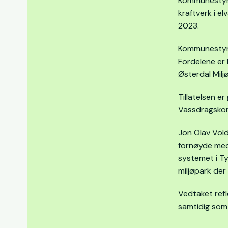
Kommunestyret
kraftverk i e
2023.
Kommunestyret
Fordelene er 
Østerdal Miljø
Tillatelsen e
Vassdragskons
Jon Olav Vold
fornøyde med 
systemet i Ty
miljøpark der
Vedtaket refl
samtidig som 