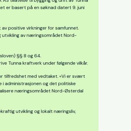
 tillatelse til bygging og drift av Tunna
ket er basert på en søknad datert 9. juni
v positive virkninger for samfunnet.
og utvikling av næringsområdet Nord-
rsloven) §§ 8 og 64.
ive Tunna kraftverk under følgende vilkår.
r tilfredshet med vedtaket. «Vi er svært
i administrasjonen og det politiske
 realisere næringsområdet Nord-Østerdal
ftig utvikling og lokalt næringsliv,