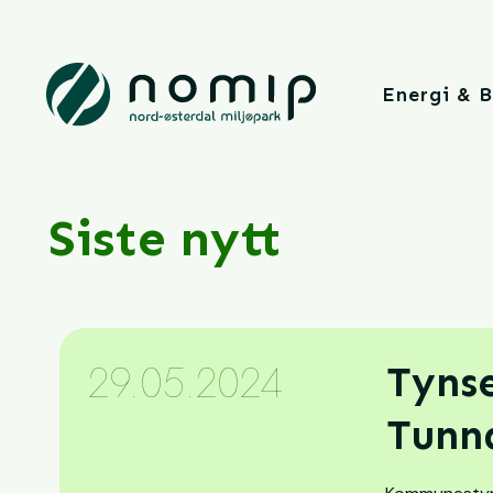
Energi & 
Siste nytt
29.05.2024
Tyns
Tunn